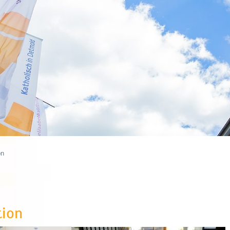
on
tion