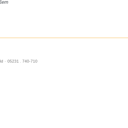
ßern
ld
·
05231 . 740-710