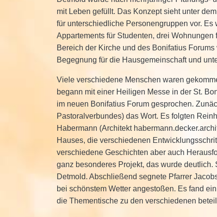
mit Leben gefüllt. Das Konzept sieht unter de
für unterschiedliche Personengruppen vor. Es w
Appartements für Studenten, drei Wohnungen 
Bereich der Kirche und des Bonifatius Forums w
Begegnung für die Hausgemeinschaft und unters
Viele verschiedene Menschen waren gekommen
begann mit einer Heiligen Messe in der St. B
im neuen Bonifatius Forum gesprochen. Zunächst
Pastoralverbundes) das Wort. Es folgten Reinh
Habermann (Architekt habermann.decker.archite
Hauses, die verschiedenen Entwicklungsschri
verschiedene Geschichten aber auch Herausfor
ganz besonderes Projekt, das wurde deutlich
Detmold. Abschließend segnete Pfarrer Jacobs
bei schönstem Wetter angestoßen. Es fand ein 
die Thementische zu den verschiedenen beteil