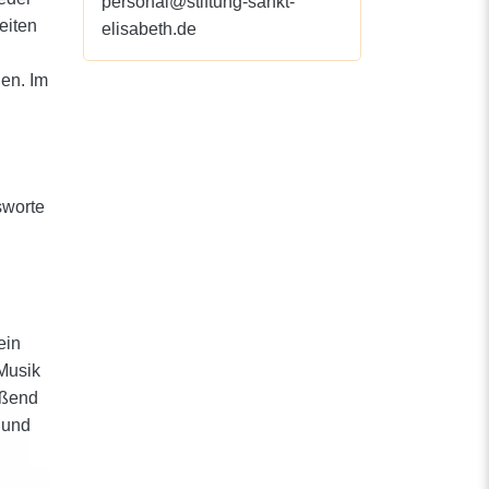
personal@stiftung-sankt-
eiten
elisabeth.de
en. Im
sworte
ein
Musik
eßend
 und