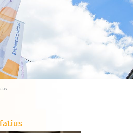
tius
fatius