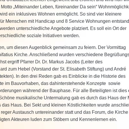
m Motto „Miteinander Leben, füreinander Da sein“ Wohnmöglichk
ird ein inklusives Wohnen ermöglicht. So sind vier kleinere
für Menschen mit Handicap und 8 Service Wohnungen entstand
erden unterschiedliche Angebote platziert. Es soll ein Ort der
chiedliche soziale Initiativen werden.
, um diesen Augenblick gemeinsam zu feiern. Der Vormittag
onifatius Kirche. Anschließend wurden verschiedene Begrüßung
 ergriff Pfarrer Dr. Dr. Markus Jacobs (Leiter des
ard zum Hebel (Vorstand der St. Elisabeth Stiftung) und André
kten). In den drei Reden gab es Einblicke in die Historie des
tte im Bauvorhaben, das dahinterstehende Konzepte sowie
derungen während der Bauphase. Für alle Beteiligten ist dies 
. Schöne musikalische Untermalung gab es durch das Haus der 
 das Haus. Bei Sekt und kleinen Köstlichkeiten wurde anschli
reger Austausch untereinander statt und das Forum, die Kirche
igten Akteuren luden zum Stöbern und Kennenlernen ein.