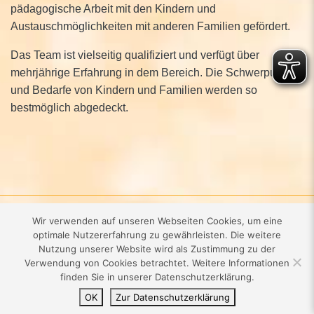
pädagogische Arbeit mit den Kindern und
Austauschmöglichkeiten mit anderen Familien gefördert.
Das Team ist vielseitig qualifiziert und verfügt über
mehrjährige Erfahrung in dem Bereich. Die Schwerpunkte
und Bedarfe von Kindern und Familien werden so
bestmöglich abgedeckt.
Kontakt
·
Impressum
·
Datenschutz
·
Wir verwenden auf unseren Webseiten Cookies, um eine
optimale Nutzererfahrung zu gewährleisten. Die weitere
Nutzung unserer Website wird als Zustimmung zu der
St. Elisabeth Stiftung
·
Palaisstraße 27
·
32756 Detmold
·
05231 .
Verwendung von Cookies betrachtet. Weitere Informationen
740-710
finden Sie in unserer Datenschutzerklärung.
OK
Zur Datenschutzerklärung