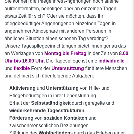
Sie können die Pflege Ihres Angehörigen noch alleine
aufrechterhalten, benötigen aber an einzelnen Tagen
etwas Zeit für sich? Oder sie möchten, dass Ihr
pflegebedürftiger Angehöriger an einzelnen Tagen in
angenehmer Atmosphäre mit anderen Personen in
ähnlicher Situation einen schönen Tag verbringt?
Unsere Tagespflegeeinrichtungen bietet Ihnen genau das
an Werktagen von
Montag bis Freitag
in der Zeit von
8.00
Uhr bis 16.00 Uhr
. Die Tagespflege ist eine
individuelle
und
flexible
Form der
Unterstützung
für ältere Menschen
und definiert sich über folgende Aufgaben:
Aktivierung
und
Unterstützung
von Hilfe- und
Pflegebedürftigen in ihrer Lebensführung
Erhalt der
Selbstständigkeit
durch geregelte und
wiederkehrende Tagesstrukturen
Förderung
von
sozialen Kontakten
und
zwischenmenschlichen Beziehungen
Stärkung des
Wohlbefinden
s durch das Erleben einer