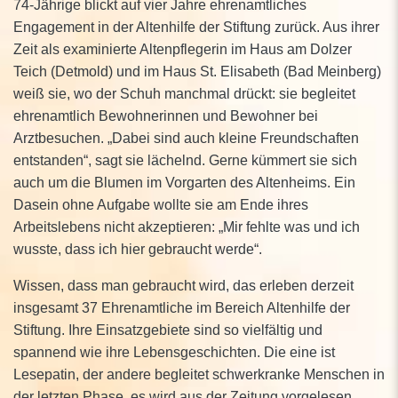
74-Jährige blickt auf vier Jahre ehrenamtliches
Engagement in der Altenhilfe der Stiftung zurück. Aus ihrer
Zeit als examinierte Altenpflegerin im Haus am Dolzer
Teich (Detmold) und im Haus St. Elisabeth (Bad Meinberg)
weiß sie, wo der Schuh manchmal drückt: sie begleitet
ehrenamtlich Bewohnerinnen und Bewohner bei
Arztbesuchen. „Dabei sind auch kleine Freundschaften
entstanden“, sagt sie lächelnd. Gerne kümmert sie sich
auch um die Blumen im Vorgarten des Altenheims. Ein
Dasein ohne Aufgabe wollte sie am Ende ihres
Arbeitslebens nicht akzeptieren: „Mir fehlte was und ich
wusste, dass ich hier gebraucht werde“.
Wissen, dass man gebraucht wird, das erleben derzeit
insgesamt 37 Ehrenamtliche im Bereich Altenhilfe der
Stiftung. Ihre Einsatzgebiete sind so vielfältig und
spannend wie ihre Lebensgeschichten. Die eine ist
Lesepatin, der andere begleitet schwerkranke Menschen in
der letzten Phase, es wird aus der Zeitung vorgelesen,