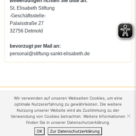
Bewerbungen richten Sie bitte an:
St. Elisabeth Stiftung
-Geschäftsstelle-
Palaisstraße 27
32756 Detmold
bevorzugt per Mail an:
personal@stiftung-sankt-elisabeth.de
Kontakt
·
Impressum
·
Datenschutz
·
Wir verwenden auf unseren Webseiten Cookies, um eine
optimale Nutzererfahrung zu gewährleisten. Die weitere
Nutzung unserer Website wird als Zustimmung zu der
St. Elisabeth Stiftung
·
Palaisstraße 27
·
32756 Detmold
·
05231 .
Verwendung von Cookies betrachtet. Weitere Informationen
740-710
finden Sie in unserer Datenschutzerklärung.
OK
Zur Datenschutzerklärung