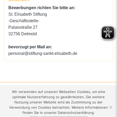
Bewerbungen richten Sie bitte an:
St. Elisabeth Stiftung
-Geschäftsstelle-
Palaisstraße 27
32756 Detmold
bevorzugt per Mail an:
personal@stiftung-sankt-elisabeth.de
Kontakt
·
Impressum
·
Datenschutz
·
Wir verwenden auf unseren Webseiten Cookies, um eine
optimale Nutzererfahrung zu gewährleisten. Die weitere
Nutzung unserer Website wird als Zustimmung zu der
St. Elisabeth Stiftung
·
Palaisstraße 27
·
32756 Detmold
·
05231 .
Verwendung von Cookies betrachtet. Weitere Informationen
740-710
finden Sie in unserer Datenschutzerklärung.