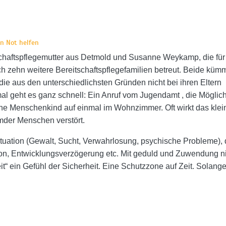
in Not helfen
itschaftspflegemutter aus Detmold und Susanne Weykamp, die für
och zehn weitere Bereitschaftspflegefamilien betreut. Beide küm
 die aus den unterschiedlichsten Gründen nicht bei ihren Eltern
 geht es ganz schnell: Ein Anruf vom Jugendamt , die Möglich
ne Menschenkind auf einmal im Wohnzimmer. Oft wirkt das klei
mder Menschen verstört.
tuation (Gewalt, Sucht, Verwahrlosung, psychische Probleme), d
sion, Entwicklungsverzögerung etc. Mit geduld und Zuwendung 
eit“ ein Gefühl der Sicherheit. Eine Schutzzone auf Zeit. Solang